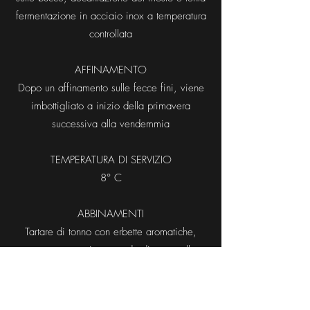
fermentazione in acciaio inox a temperatura
controllata
AFFINAMENTO
Dopo un affinamento sulle fecce fini, viene
imbottigliato a inizio della primavera
successiva alla vendemmia
TEMPERATURA DI SERVIZIO
8° C
ABBINAMENTI
Tartare di tonno con erbette aromatiche,
capesante gratinate, coda di rospo allo
zafferano
Scheda Tecnica
Acquista