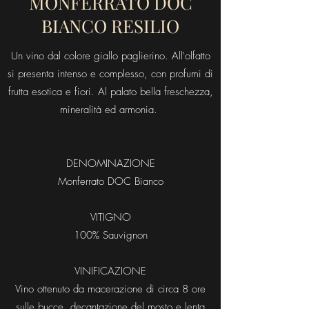
MONFERRATO DOC
BIANCO RESILIO
Un vino dal colore giallo paglierino. All'olfatto
si presenta intenso e complesso, con profumi di
frutta esotica e fiori. Al palato bella freschezza,
mineralità ed armonia.
DENOMINAZIONE
Monferrato DOC Bianco
VITIGNO
100% Sauvignon
VINIFICAZIONE
Vino ottenuto da macerazione di circa 8 ore
sulle bucce, decantazione del mosto e lenta