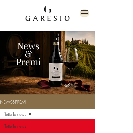
News
&
Premi
NEWS&PREMI
Tutte le news
Tutte le news