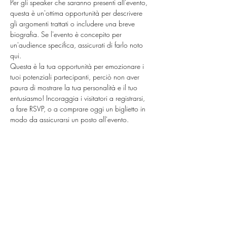
Per gli speaker che saranno presenti all'evento, 
questa è un'ottima opportunità per descrivere 
gli argomenti trattati o includere una breve 
biografia. Se l'evento è concepito per 
un'audience specifica, assicurati di farlo noto 
qui. 
Questa è la tua opportunità per emozionare i 
tuoi potenziali partecipanti, perciò non aver 
paura di mostrare la tua personalità e il tuo 
entusiasmo! Incoraggia i visitatori a registrarsi, 
a fare RSVP, o a comprare oggi un biglietto in 
modo da assicurarsi un posto all'evento. 
Condividi questo evento