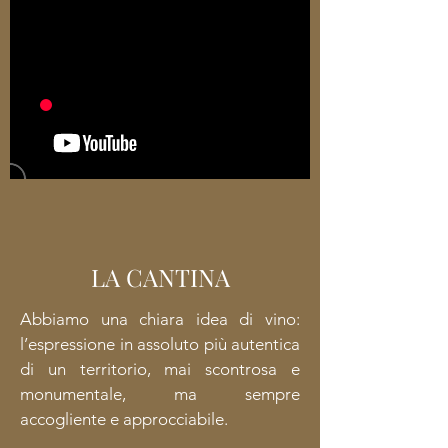
LA CANTINA
Abbiamo una chiara idea di vino:
l’espressione in assoluto più autentica
di un territorio, mai scontrosa e
monumentale, ma sempre
accogliente e approcciabile.