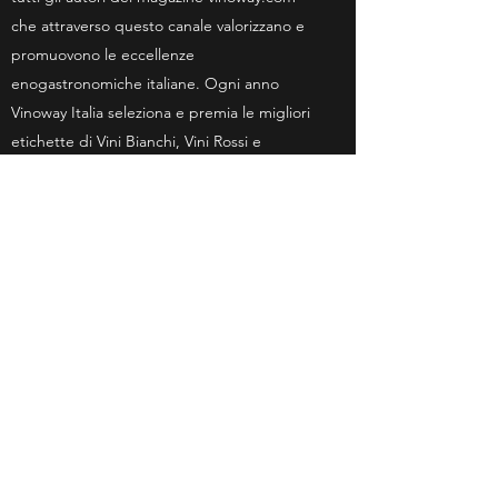
che attraverso questo canale valorizzano e
promuovono le eccellenze
enogastronomiche italiane. Ogni anno
Vinoway Italia seleziona e premia le migliori
etichette di Vini Bianchi, Vini Rossi e
Spumanti Italiani.
Abbiamo ricevuto nel 2018 il Vino Wine
Selection Award per il nostro Barolo
Cerretta 2013.
Scopri di più