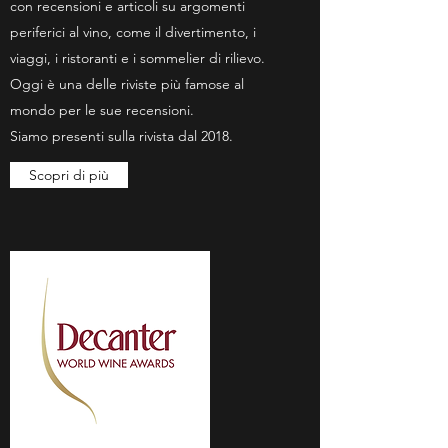
con recensioni e articoli su argomenti
periferici al vino, come il divertimento, i
viaggi, i ristoranti e i sommelier di rilievo.
Oggi è una delle riviste più famose al
mondo per le sue recensioni.
Siamo presenti sulla rivista dal 2018.
Scopri di più